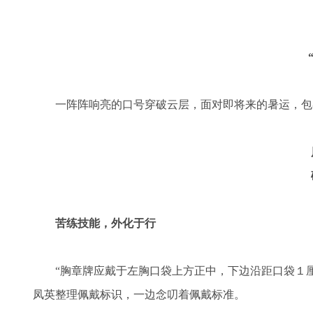
一阵阵响亮的口号穿破云层，
面对即将来的暑运，包
苦练技能，外化于行
“胸章牌应戴于左胸口袋上方正中，下边沿距口袋１
凤英整理佩戴标识，一边念叨着佩戴标准。