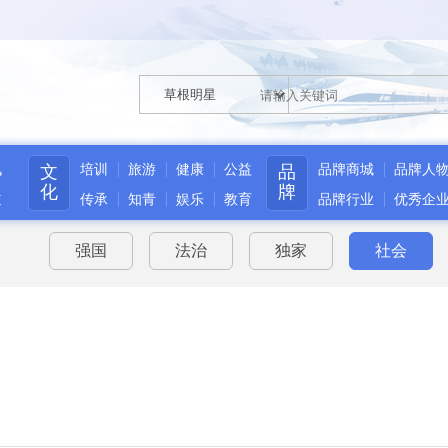
讯
文
培训
旅游
健康
公益
品
品牌商城
品牌人
化
牌
道
传承
知青
娱乐
教育
品牌行业
优秀企
强国
法治
独家
社会