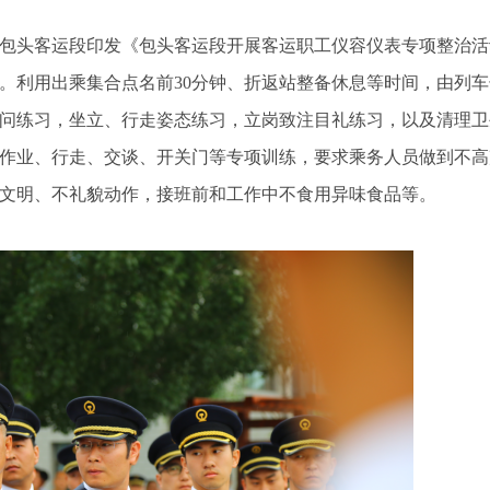
包头客运段印发《包头客运段开展客运职工仪容仪表专项整治活
。利用出乘集合点名前30分钟、折返站整备休息等时间，由列
问练习，坐立、行走姿态练习，立岗致注目礼练习，以及清理卫
作业、行走、交谈、开关门等专项训练，要求乘务人员做到不高
文明、不礼貌动作，接班前和工作中不食用异味食品等。