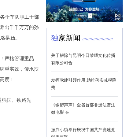
。各个车队职工干部
养出千千万万的孙
独
家新闻
包客队伍。
关于解除与昆明今日荣耀文化传播
！严格管理重品
有限公司合
牌重实效，传承扶
高度！
发挥党建引领作用 助推落实减税降
费
通强国、铁路先
《铜锣声声》全省首部非遗法普法
微电影 在
振兴小镇举行庆祝中国共产党建党