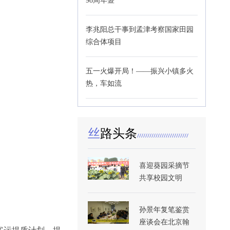
98周年暨
李兆阳总干事到孟津考察国家田园
综合体项目
五一火爆开局！——振兴小镇多火
热，车如流
丝
路头条
喜迎葵园采摘节
共享校园文明
孙景年复笔鉴赏
座谈会在北京翰