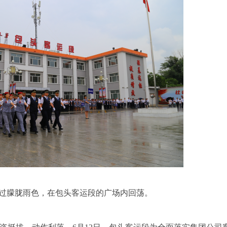
穿过朦胧雨色，在包头客运段的广场内回荡。