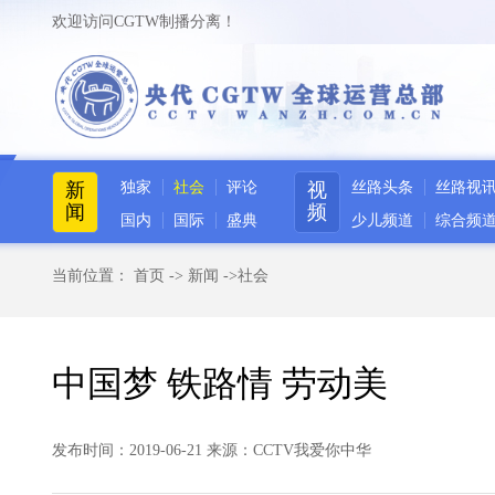
欢迎访问CGTW制播分离！
新
独家
社会
评论
视
丝路头条
丝路视
闻
频
国内
国际
盛典
少儿频道
综合频
当前位置：
首页
->
新闻
->
社会
中国梦 铁路情 劳动美
发布时间：2019-06-21 来源：CCTV我爱你中华