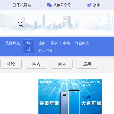
手机网站
微信公众号
微博
证件查询
物
品牌焦点
节
盛典
赛事
春晚
峰会申办
目
业
机构申办
评论
国内
国际
盛典