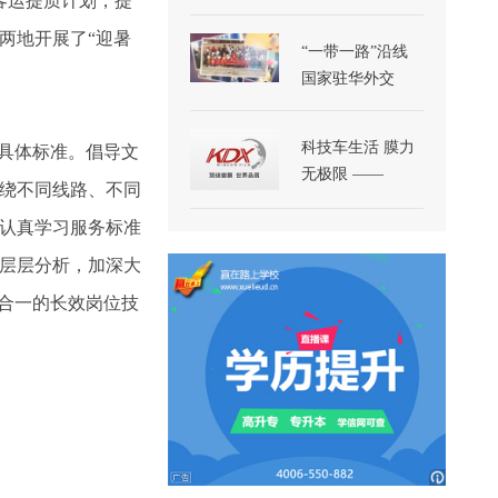
客运提质计划，提
两地开展了“迎暑
“一带一路”沿线
国家驻华外交
科技车生活 膜力
项具体标准。倡导文
无极限 ——
绕不同线路、不同
认真学习服务标准
层层分析，加深大
合一的长效岗位技