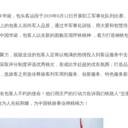
华诞，包头客运段于2019年6月12日开展职工军事化队列比赛
上的包客人崇尚军人品质，通过半军事化训练，用大爱和智慧培
中国华诞，包客人以全新的面貌呈现呼铁精神 ，着力打造钢铁
聚力，兢兢业业的包客人定将以饱满的热情投入到客运服务中去
采取评分制度评选优秀格次，形成比学赶超的优良氛围；打造品
，急旅客之所急诠释旅客列车周到服务、创新服务、特色服务新
名包客人不朽的使命！他们用庄严的行动力告诉我们铁路人“交
敢为人先拓荆棘，为中国铁路事业殚精竭力！